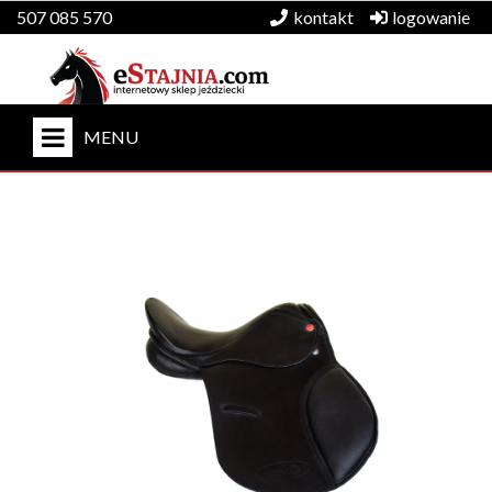
507 085 570
kontakt
logowanie
MENU