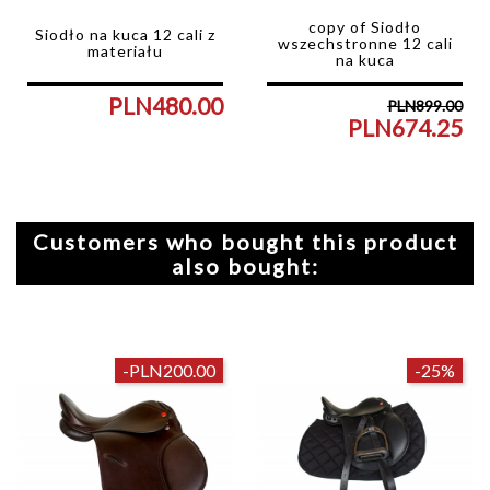
copy of Siodło
Siodło na kuca 12 cali z
wszechstronne 12 cali
materiału
na kuca
PLN480.00
PLN899.00
Price
PLN674.25
Reg
Pri
pri
Customers who bought this product
also bought:
-PLN200.00
-25%