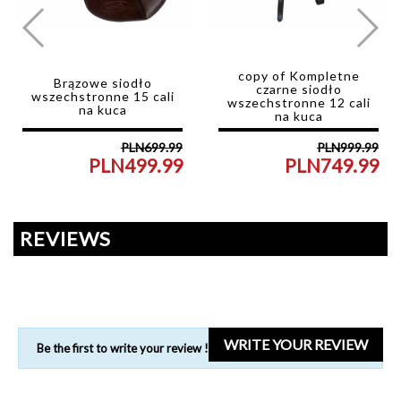
copy of Kompletne
Brązowe siodło
czarne siodło
wszechstronne 15 cali
wszechstronne 12 cali
na kuca
na kuca
PLN699.99
PLN999.99
PLN499.99
PLN749.99
Regular
Price
Reg
Pri
price
pri
REVIEWS
WRITE YOUR REVIEW
Be the first to write your review !