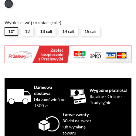
Black
Wybierz swój rozmiar: (cale)
10"
12
13 cali
14 cali
15 cali
Darmowa
Wygodne płatności
dostawa
Ratalne - Online -
Dla zamówień od
Tradycyjnie
1500 zł
Łatwe zwroty
30 dni na zwrot
lub wymianę
towaru