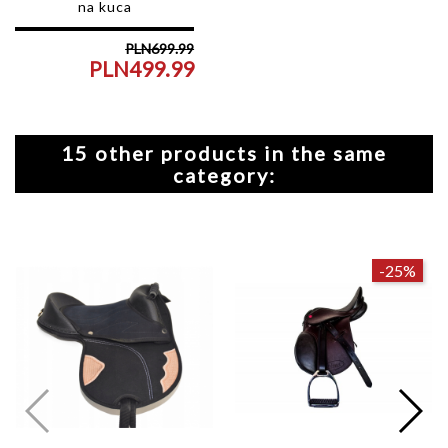
na kuca
PLN699.99
PLN499.99
Regular
Price
price
15 other products in the same
category:
-25%